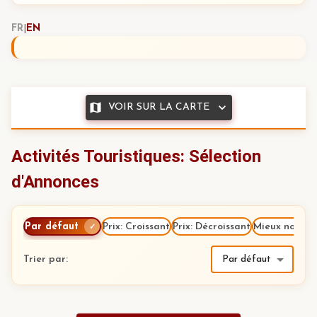
FR
|
EN
VOIR SUR LA CARTE
Activités Touristiques: Sélection
d'Annonces
Par défaut
Prix: Croissant
Prix: Décroissant
Mieux notés
✓
Trier par
:
Par défaut