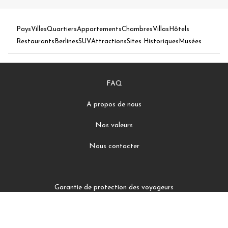
Pays
Villes
Quartiers
Appartements
Chambres
Villas
Hôtels
Restaurants
Berlines
SUV
Attractions
Sites Historiques
Musées
FAQ
A propos de nous
Nos valeurs
Nous contacter
Garantie de protection des voyageurs
Conditions Générales d'Utilisation