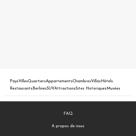
Pays
Villes
Quartiers
Appartements
Chambres
Villas
Hôtels
Restaurants
Berlines
SUV
Attractions
Sites Historiques
Musées
FAQ
A propos de nous