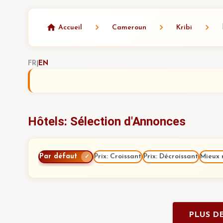
Accueil
Cameroun
Kribi
FR
|
EN
Hôtels: Sélection d'Annonces
Par défaut
Prix: Croissant
Prix: Décroissant
Mieux 
✓
PLUS DE