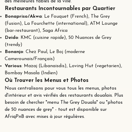
des meilleures tables de la ville.
Restaurants Incontournables par Quartier
Bonapriso/Akwa
: Le Fouquet (French), The Grey
(fusion), La Fourchette (international), ATM Lounge
(bar-restaurant), Saga Africa
Deido
: KMC (cuisine rapide), 50 Nuances de Grey
(trendy)
Bonanjo
: Chez Paul, Le Boj (moderne
Camerounais/Français)
Various
: Mazaj (Libanaisdis), Loving Hut (vegetarien),
Bombay Masala (Indien)
Où Trouver les Menus et Photos
Nous centralisons pour vous tous les menus, photos
d'intérieur et avis vérifiés des restaurants doualais. Plus
besoin de chercher "menu The Grey Douala" ou "photos
de 50 nuances de grey" - tout est disponible sur
AfriqPnB avec mises à jour régulières.