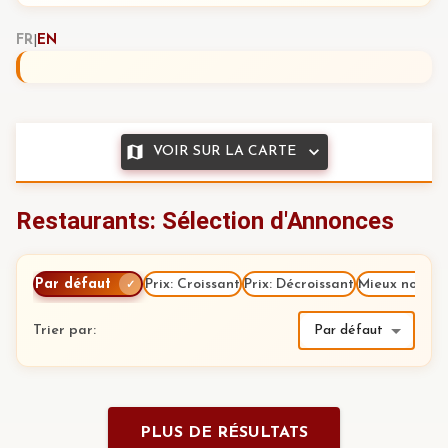
FR
|
EN
VOIR SUR LA CARTE
Restaurants: Sélection d'Annonces
Par défaut
Prix: Croissant
Prix: Décroissant
Mieux notés
✓
Trier par
:
Par défaut
PLUS DE RÉSULTATS