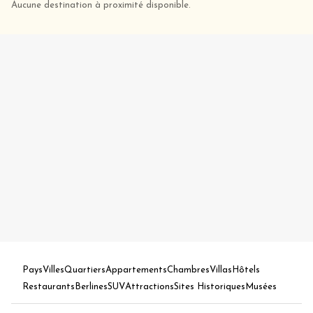
Aucune destination à proximité disponible.
Pays
Villes
Quartiers
Appartements
Chambres
Villas
Hôtels
Restaurants
Berlines
SUV
Attractions
Sites Historiques
Musées