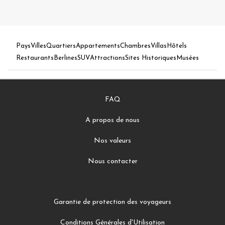
Pays
Villes
Quartiers
Appartements
Chambres
Villas
Hôtels
Restaurants
Berlines
SUV
Attractions
Sites Historiques
Musées
FAQ
A propos de nous
Nos valeurs
Nous contacter
Garantie de protection des voyageurs
Conditions Générales d'Utilisation