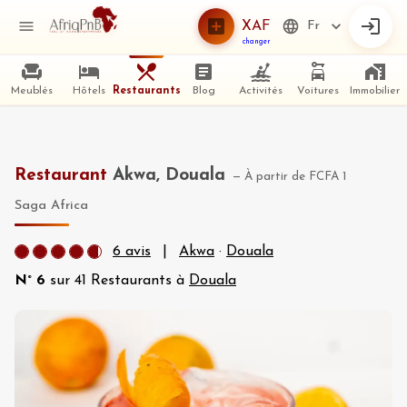
XAF
Fr
changer
Meublés
Hôtels
Restaurants
Blog
Activités
Voitures
Immobilier
Restaurant
Akwa, Douala
—
À partir de
FCFA 1
Saga Africa
6
avis
|
Akwa
·
Douala
N°
6
sur
41
Restaurants à
Douala