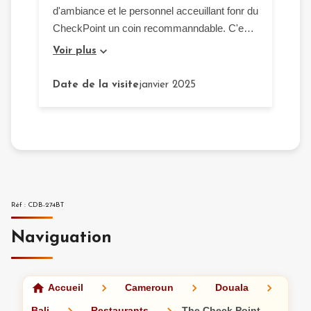
d'ambiance et le personnel acceuillant fonr du
CheckPoint un coin recommanndable. C'est
aussi un plan afterwork interéssant avec de
Voir plus
belles rencontres à la clé. Merci !!!
Date de la visite
janvier 2025
Réf
:
CDB-274BT
Naviguation
Accueil
Cameroun
Douala
Bali
Restaurants
The Check Point