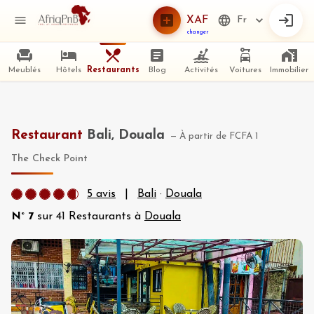
XAF
Fr
changer
Meublés
Hôtels
Restaurants
Blog
Activités
Voitures
Immobilier
Restaurant
Bali, Douala
—
À partir de
FCFA 1
The Check Point
5
avis
|
Bali
·
Douala
N°
7
sur
41
Restaurants à
Douala