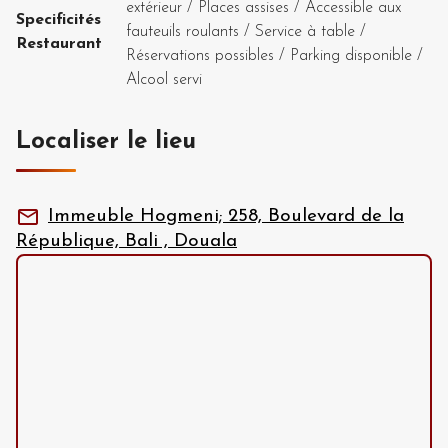
extérieur
/
Places assises
/
Accessible aux
Specificités
fauteuils roulants
/
Service à table
/
Restaurant
Réservations possibles
/
Parking disponible
/
Alcool servi
Localiser le lieu
Immeuble Hogmeni; 258, Boulevard de la
République, Bali , Douala