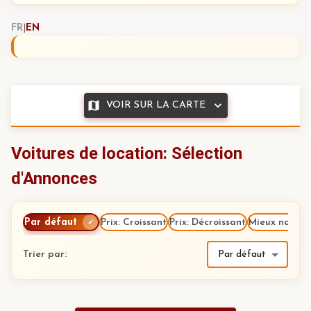
FR
|
EN
VOIR SUR LA CARTE
Voitures de location: Sélection
d'Annonces
Par défaut
Prix: Croissant
Prix: Décroissant
Mieux notés
✓
Trier par
:
Par défaut