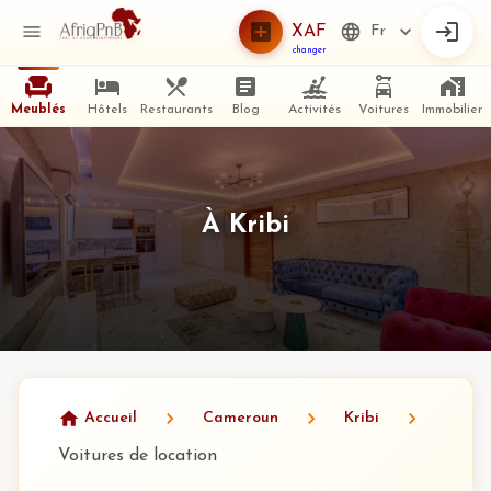
XAF
Fr
changer
Meublés
Hôtels
Restaurants
Blog
Activités
Voitures
Immobilier
À Kribi
Accueil
Cameroun
Kribi
Voitures de location