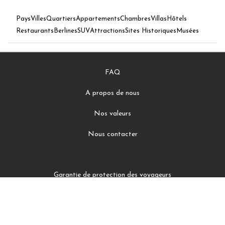
Pays
Villes
Quartiers
Appartements
Chambres
Villas
Hôtels
Restaurants
Berlines
SUV
Attractions
Sites Historiques
Musées
FAQ
A propos de nous
Nos valeurs
Nous contacter
Garantie de protection des voyageurs
Conditions Générales d'Utilisation
Politiques de confidentialité