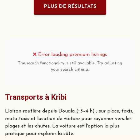
PLUS DE RÉSULTATS
❌
Error loading premium listings
The search functionality is still available. Try adjusting
your search criteria.
Transports à Kribi
Liaison routière depuis Douala (~3–4 h) ; sur place, taxis,
moto-taxis et location de voiture pour rayonner vers les
plages et les chutes. La voiture est l'option la plus
pratique pour explorer la côte.