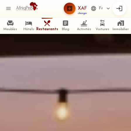
XAF
Fr
changer
Meublés
Hôtels
Restaurants
Blog
Activités
Voitures
Immobilier