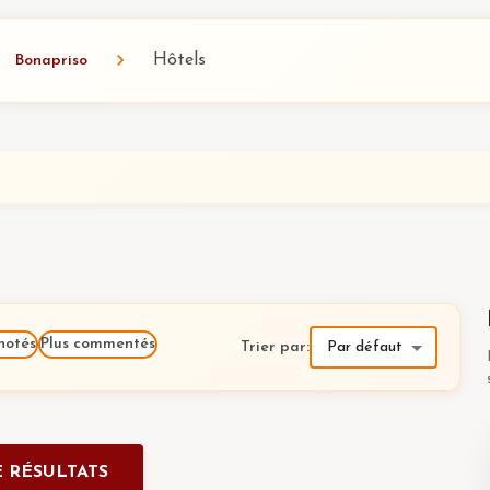
Hôtels
Bonapriso
notés
Plus commentés
Trier par
:
Par défaut
 RÉSULTATS