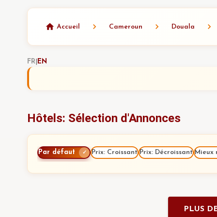
Accueil
Cameroun
Douala
FR
|
EN
Hôtels: Sélection d'Annonces
Par défaut
Prix: Croissant
Prix: Décroissant
Mieux 
✓
PLUS DE