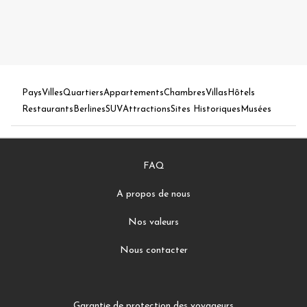
Pays
Villes
Quartiers
Appartements
Chambres
Villas
Hôtels
Restaurants
Berlines
SUV
Attractions
Sites Historiques
Musées
FAQ
A propos de nous
Nos valeurs
Nous contacter
Garantie de protection des voyageurs