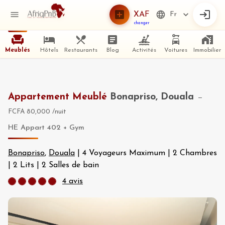
XAF
Fr
changer
Meublés
Hôtels
Restaurants
Blog
Activités
Voitures
Immobilier
Appartement Meublé
Bonapriso, Douala
—
FCFA 80,000
/nuit
HE Appart 402 + Gym
Bonapriso
,
Douala
|
4 Voyageurs Maximum
|
2 Chambres
|
2 Lits
|
2 Salles de bain
4
avis