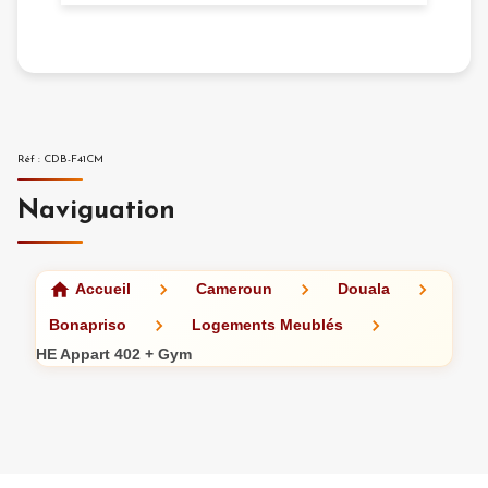
I highly recommend
Réf
:
CDB-F41CM
Naviguation
Accueil
Cameroun
Douala
Bonapriso
Logements Meublés
HE Appart 402 + Gym