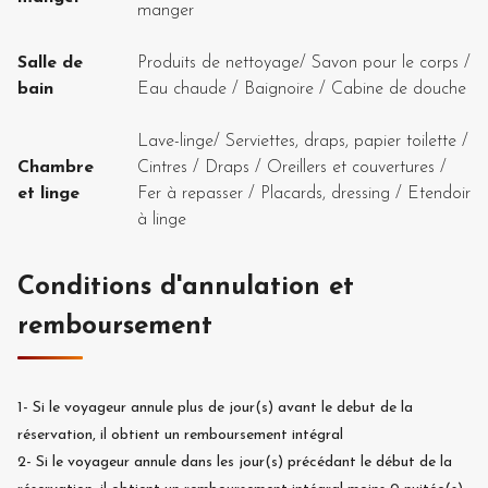
manger
Salle de
Produits de nettoyage
/
Savon pour le corps
/
bain
Eau chaude
/
Baignoire
/
Cabine de douche
Lave-linge
/
Serviettes, draps, papier toilette
/
Chambre
Cintres
/
Draps
/
Oreillers et couvertures
/
et linge
Fer à repasser
/
Placards, dressing
/
Etendoir
à linge
Conditions d'annulation et
remboursement
1-
Si le voyageur annule plus de
jour(s) avant le debut de la
réservation, il obtient un remboursement intégral
2-
Si le voyageur annule dans les
jour(s) précédant le début de la