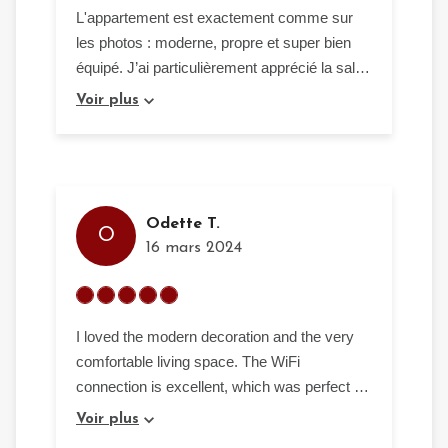
L'appartement est exactement comme sur
les photos : moderne, propre et super bien
équipé. J’ai particulièrement apprécié la salle
de sport, un vrai plus ! L’emplacement à
Voir plus
Bonapriso est idéal pour se déplacer
facilement dans Douala. L’hôte était très
réactif et sympathique. Un peu cher, mais la
qualité est au rendez-vous.
Odette T.
O
16 mars 2024
I loved the modern decoration and the very
comfortable living space. The WiFi
connection is excellent, which was perfect for
my online meetings. The host was very
Voir plus
accommodating and check-in was seamless.