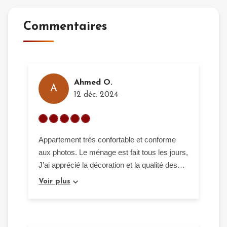
Commentaires
Ahmed O.
A
12 déc. 2024
Appartement très confortable et conforme
aux photos. Le ménage est fait tous les jours,
J’ai apprécié la décoration et la qualité des
équipements. En plus c'est très facile à la
Voir plus
résidence de quitter d'un palier à un autre
grâce à l'ascenseur. Nous avons remarqué
qu'il y'a beaucoup de coupures d'énergie