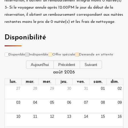
réservation, il obtient un remboursement intégral moins
0
nuitée(s)
3-
Si le voyageur annule après 12:00PM le jour du début de la
réservation, il obtient un remboursement correspondant aux nuitées
restantes moins le prix de
0
nuitée(s) et les frais de nettoyage.
Disponibilité
Disponible
Indisponible
Offre spéciale
Demande en attente
Aujourd'hui
Précédent
Suivant
août 2026
lun.
mar.
mer.
jeu.
ven.
sam.
dim.
27
28
29
30
31
01
02
03
04
05
06
07
08
09
10
11
12
13
14
15
16