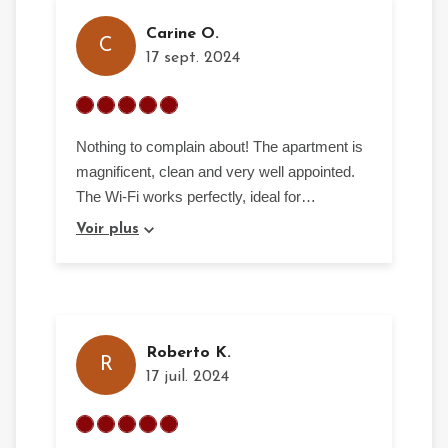
dans la ville de Douala mais à chaque fois le
groupe électrogène prenait la relève
Carine O.
C
17 sept. 2024
Nothing to complain about! The apartment is
magnificent, clean and very well appointed.
The Wi-Fi works perfectly, ideal for
teleworking. The host is very friendly and
Voir plus
available for any requests. This is a place I
will definitely return to during my next stay in
Douala.
Roberto K.
R
17 juil. 2024