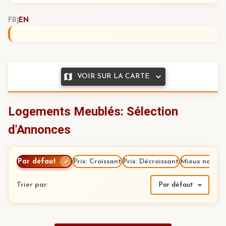
FR
|
EN
VOIR SUR LA CARTE
Logements Meublés: Sélection
d'Annonces
Par défaut
Prix: Croissant
Prix: Décroissant
Mieux notés
✓
Trier par
:
Par défaut