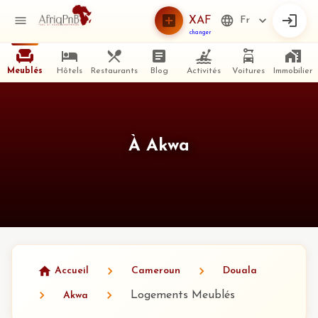
XAF
Fr
changer
Meublés
Hôtels
Restaurants
Blog
Activités
Voitures
Immobilier
À Akwa
Accueil
Cameroun
Douala
Logements Meublés
Akwa