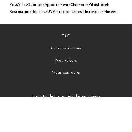
Pays
Villes
Quartiers
Appartements
Chambres
Villas
Hôtels
Restaurants
Berlines
SUV
Attractions
Sites Historiques
Musées
FAQ
A propos de nous
Nos valeurs
Nous contacter
Garantie de protection des voyageurs
Conditions Générales d'Utilisation
Politiques de confidentialité