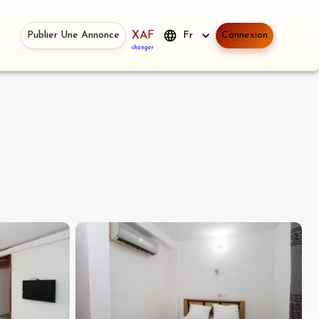
Publier Une Annonce
XAF
Fr
Connexion
changer