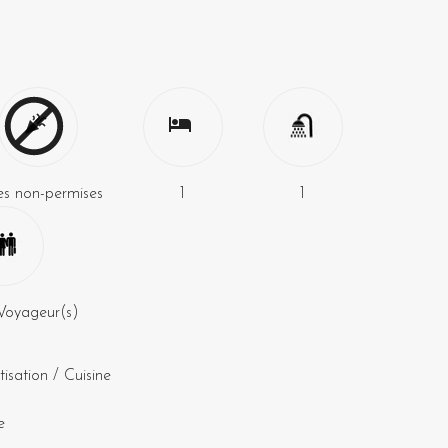
es non-permises
1
1
Voyageur(s)
tisation
/
Cuisine
e