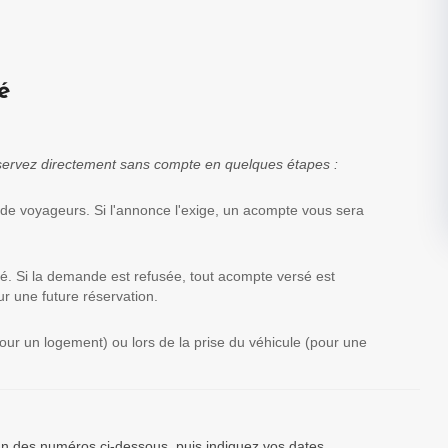
é
réservez directement sans compte en quelques étapes :
 de voyageurs. Si l'annonce l'exige, un acompte vous sera
té. Si la demande est refusée, tout acompte versé est
r une future réservation.
(pour un logement) ou lors de la prise du véhicule (pour une
’un des numéros ci-dessous, puis indiquez vos dates