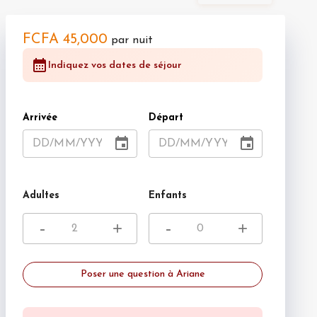
FCFA 45,000
par nuit
Indiquez vos dates de séjour
Arrivée
Départ
DD
/
MM
/
YYYY
DD
/
MM
/
YYYY
Adultes
Enfants
-
+
-
+
Poser une question à Ariane