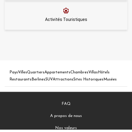
Activités Touristiques
Pays
Villes
Quartiers
Appartements
Chambres
Villas
Hôtels
Restaurants
Berlines
SUV
Attractions
Sites Historiques
Musées
FAQ
A propos de nous
Nos valeurs