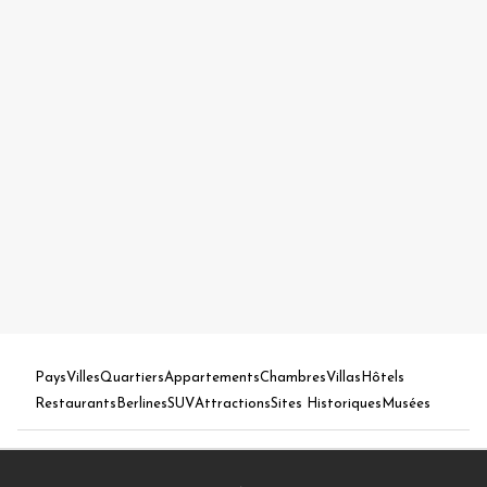
Pays
Villes
Quartiers
Appartements
Chambres
Villas
Hôtels
Restaurants
Berlines
SUV
Attractions
Sites Historiques
Musées