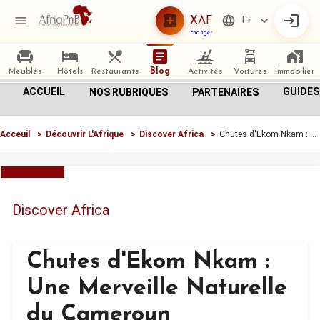
XAF
Fr
changer
Meublés
Hôtels
Restaurants
Blog
Activités
Voitures
Immobilier
ACCUEIL
GUIDES
NOS RUBRIQUES
PARTENAIRES
Acceuil
>
Découvrir L'Afrique
>
Discover Africa
>
Chutes d'Ekom Nkam : Une Merveille Naturelle du Cameroun
Discover Africa
Chutes d'Ekom Nkam :
Une Merveille Naturelle
du Cameroun