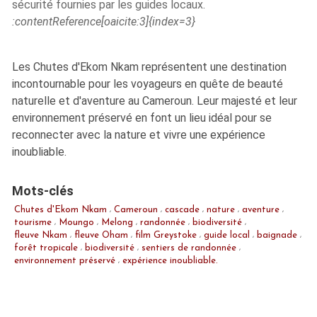
sécurité fournies par les guides locaux.
:contentReference[oaicite:3]{index=3}
Les Chutes d'Ekom Nkam représentent une destination
incontournable pour les voyageurs en quête de beauté
naturelle et d'aventure au Cameroun. Leur majesté et leur
environnement préservé en font un lieu idéal pour se
reconnecter avec la nature et vivre une expérience
inoubliable.
Mots-clés
Chutes d'Ekom Nkam
Cameroun
cascade
nature
aventure
,
,
,
,
,
tourisme
Moungo
Melong
randonnée
biodiversité
,
,
,
,
,
fleuve Nkam
fleuve Oham
film Greystoke
guide local
baignade
,
,
,
,
,
forêt tropicale
biodiversité
sentiers de randonnée
,
,
,
environnement préservé
expérience inoubliable.
,