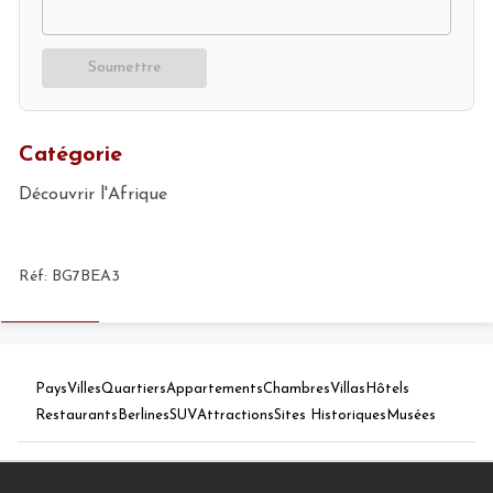
Soumettre
Catégorie
Découvrir l'Afrique
Réf:
BG7BEA3
Pays
Villes
Quartiers
Appartements
Chambres
Villas
Hôtels
Restaurants
Berlines
SUV
Attractions
Sites Historiques
Musées