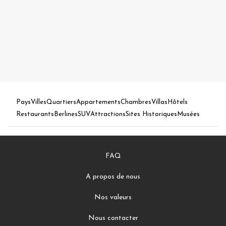
Pays
Villes
Quartiers
Appartements
Chambres
Villas
Hôtels
Restaurants
Berlines
SUV
Attractions
Sites Historiques
Musées
FAQ
A propos de nous
Nos valeurs
Nous contacter