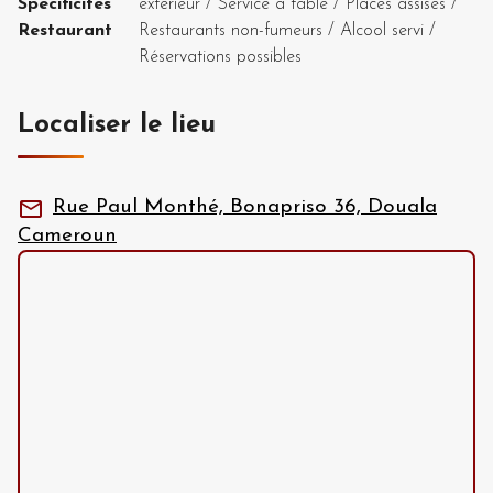
Specificités
extérieur
/
Service à table
/
Places assises
/
Restaurant
Restaurants non-fumeurs
/
Alcool servi
/
Réservations possibles
Localiser le lieu
Rue Paul Monthé, Bonapriso 36, Douala
Cameroun