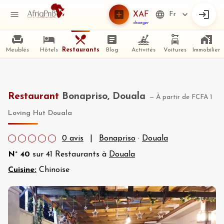
XAF
Fr
changer
Meublés
Hôtels
Restaurants
Blog
Activités
Voitures
Immobilier
Restaurant
Bonapriso, Douala
—
À partir de
FCFA 1
Loving Hut Douala
0
avis
|
Bonapriso
·
Douala
N°
40
sur
41
Restaurants à
Douala
Cuisine:
Chinoise