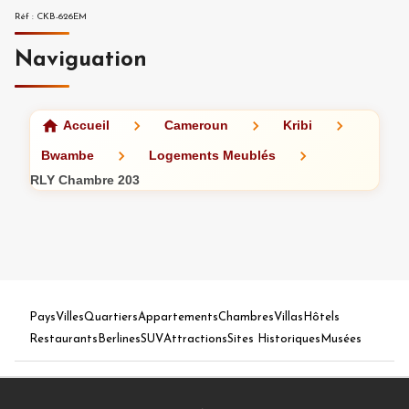
Réf
:
CKB-626EM
Naviguation
Accueil
Cameroun
Kribi
Bwambe
Logements Meublés
RLY Chambre 203
Pays
Villes
Quartiers
Appartements
Chambres
Villas
Hôtels
Restaurants
Berlines
SUV
Attractions
Sites Historiques
Musées