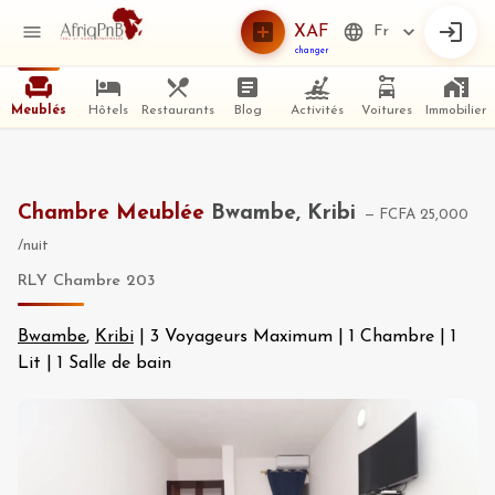
XAF
Fr
changer
Meublés
Hôtels
Restaurants
Blog
Activités
Voitures
Immobilier
Chambre Meublée
Bwambe, Kribi
—
FCFA 25,000
/nuit
RLY Chambre 203
Bwambe
,
Kribi
|
3 Voyageurs Maximum
|
1 Chambre
|
1
Lit
|
1 Salle de bain