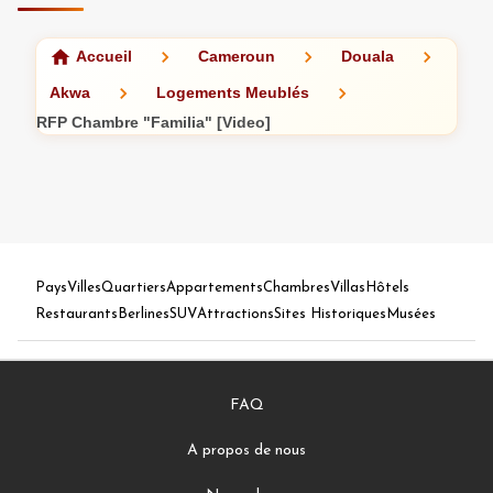
Accueil
Cameroun
Douala
Akwa
Logements Meublés
RFP Chambre "Familia" [Video]
Pays
Villes
Quartiers
Appartements
Chambres
Villas
Hôtels
Restaurants
Berlines
SUV
Attractions
Sites Historiques
Musées
FAQ
A propos de nous