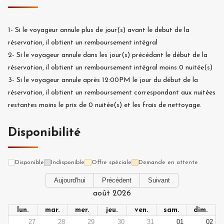
1-
Si le voyageur annule plus de
jour(s) avant le debut de la
réservation, il obtient un remboursement intégral
2-
Si le voyageur annule dans les
jour(s) précédant le début de la
réservation, il obtient un remboursement intégral moins
0
nuitée(s)
3-
Si le voyageur annule après 12:00PM le jour du début de la
réservation, il obtient un remboursement correspondant aux nuitées
restantes moins le prix de
0
nuitée(s) et les frais de nettoyage.
Disponibilité
Disponible
Indisponible
Offre spéciale
Demande en attente
Aujourd'hui
Précédent
Suivant
août 2026
lun.
mar.
mer.
jeu.
ven.
sam.
dim.
27
28
29
30
31
01
02