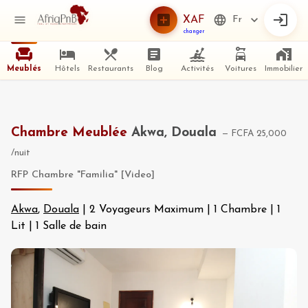
XAF
Fr
changer
Meublés
Hôtels
Restaurants
Blog
Activités
Voitures
Immobilier
Chambre Meublée
Akwa, Douala
—
FCFA 25,000
/nuit
RFP Chambre "Familia" [Video]
Akwa
,
Douala
|
2 Voyageurs Maximum
|
1 Chambre
|
1
Lit
|
1 Salle de bain