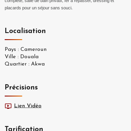
complète, salle de bain privatif, fer à repasser, dressing et
placards pour un séjour sans souci.
Localisation
Pays
:
Cameroun
Ville
:
Douala
Quartier
:
Akwa
Précisions
Lien Vidéo
Tarification