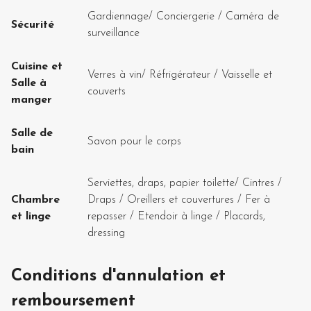
Gardiennage
/
Conciergerie
/
Caméra de
Sécurité
surveillance
Cuisine et
Verres à vin
/
Réfrigérateur
/
Vaisselle et
Salle à
couverts
manger
Salle de
Savon pour le corps
bain
Serviettes, draps, papier toilette
/
Cintres
/
Chambre
Draps
/
Oreillers et couvertures
/
Fer à
et linge
repasser
/
Etendoir à linge
/
Placards,
dressing
Conditions d'annulation et
remboursement