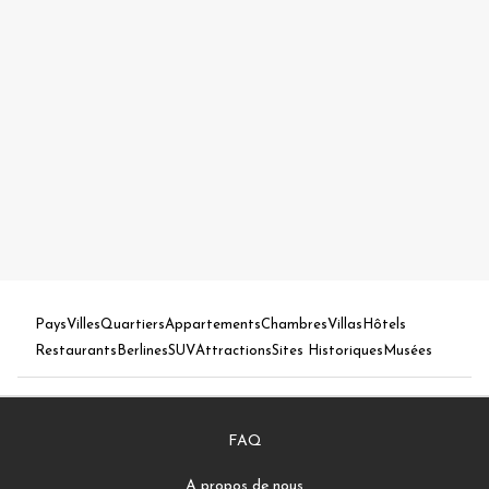
Pays
Villes
Quartiers
Appartements
Chambres
Villas
Hôtels
Restaurants
Berlines
SUV
Attractions
Sites Historiques
Musées
FAQ
A propos de nous