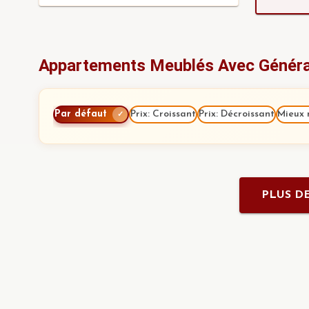
Appartements Meublés Avec Générat
Par défaut
Prix: Croissant
Prix: Décroissant
Mieux 
✓
PLUS DE