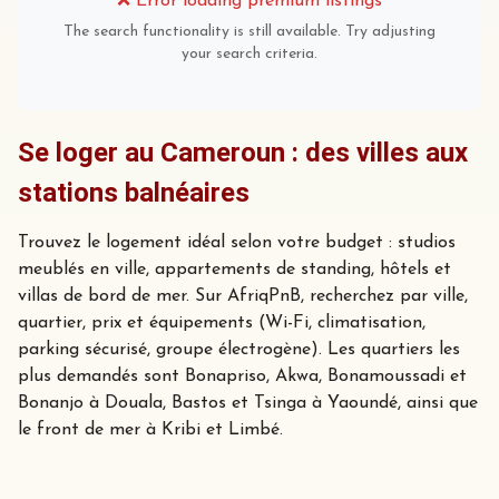
❌
Error loading premium listings
The search functionality is still available. Try adjusting
your search criteria.
Se loger au Cameroun : des villes aux
stations balnéaires
Trouvez le logement idéal selon votre budget : studios
meublés en ville, appartements de standing, hôtels et
villas de bord de mer. Sur AfriqPnB, recherchez par ville,
quartier, prix et équipements (Wi-Fi, climatisation,
parking sécurisé, groupe électrogène). Les quartiers les
plus demandés sont Bonapriso, Akwa, Bonamoussadi et
Bonanjo à Douala, Bastos et Tsinga à Yaoundé, ainsi que
le front de mer à Kribi et Limbé.