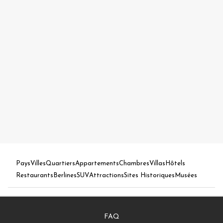
Pays
Villes
Quartiers
Appartements
Chambres
Villas
Hôtels
Restaurants
Berlines
SUV
Attractions
Sites Historiques
Musées
FAQ