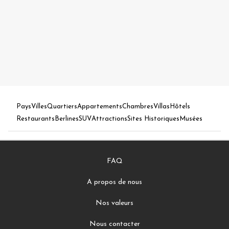
Pays
Villes
Quartiers
Appartements
Chambres
Villas
Hôtels
Restaurants
Berlines
SUV
Attractions
Sites Historiques
Musées
FAQ
A propos de nous
Nos valeurs
Nous contacter