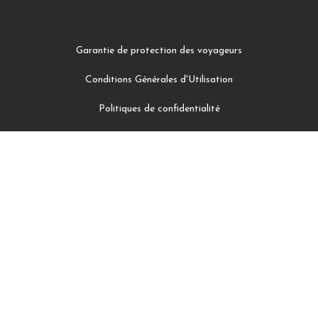
Garantie de protection des voyageurs
Conditions Générales d'Utilisation
Politiques de confidentialité
Facebook
Instagram
Twitter
LinkedIn