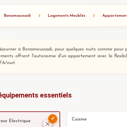
Bonamoussadi
Logements Meublés
Appartemen
séjourner à Bonamoussadi, pour quelques nuits comme pour plu
ements offrent l'autonomie d'un appartement avec la flexibi
FA/nuit.
 équipements essentiels
✓
Cuisine
eur Electrique