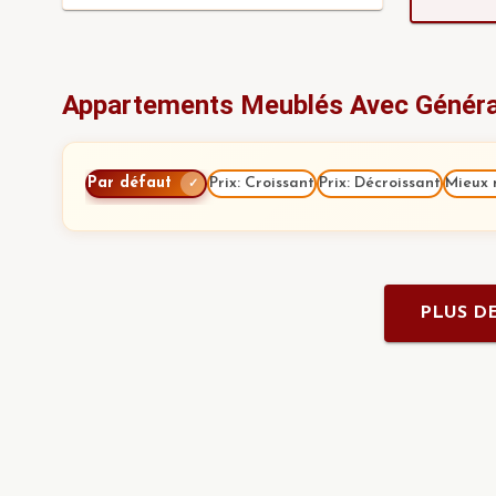
Appartements Meublés Avec Générat
Par défaut
Prix: Croissant
Prix: Décroissant
Mieux 
✓
PLUS DE