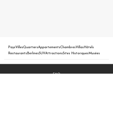
Pays
Villes
Quartiers
Appartements
Chambres
Villas
Hôtels
Restaurants
Berlines
SUV
Attractions
Sites Historiques
Musées
FAQ
A propos de nous
Nos valeurs
Nous contacter