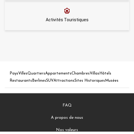
Activités Touristiques
Pays
Villes
Quartiers
Appartements
Chambres
Villas
Hôtels
Restaurants
Berlines
SUV
Attractions
Sites Historiques
Musées
FAQ
A propos de nous
Nos valeurs