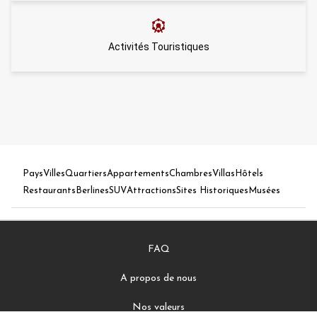
Activités Touristiques
Pays
Villes
Quartiers
Appartements
Chambres
Villas
Hôtels
Restaurants
Berlines
SUV
Attractions
Sites Historiques
Musées
FAQ
A propos de nous
Nos valeurs