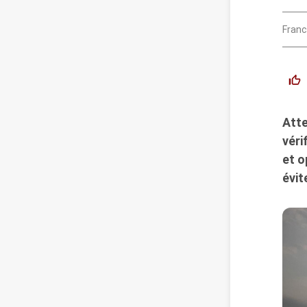
Franc
Atte
véri
et o
évit