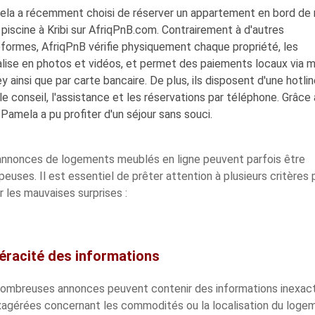
la a récemment choisi de réserver un appartement en bord de
piscine à Kribi sur
AfriqPnB.com
. Contrairement à d'autres
formes, AfriqPnB vérifie physiquement chaque propriété, les
alise en photos et vidéos, et permet des paiements locaux via m
 ainsi que par carte bancaire. De plus, ils disposent d'une hotli
le conseil, l'assistance et les réservations par téléphone. Grâce 
 Pamela a pu profiter d'un séjour sans souci.
annonces de logements meublés en ligne peuvent parfois être
euses. Il est essentiel de prêter attention à plusieurs critères 
r les mauvaises surprises :
Véracité des informations
ombreuses annonces peuvent contenir des informations inexac
xagérées concernant les commodités ou la localisation du loge