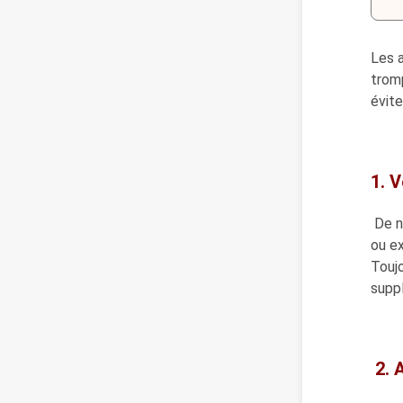
Les 
tromp
évite
1. 
De n
ou e
Toujo
supp
2. 