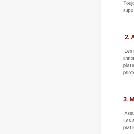
Toujo
supp
2. 
Les 
annon
plate
phot
3. 
Assu
Les a
plat