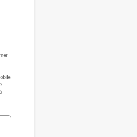
 mer
obile
ne
à