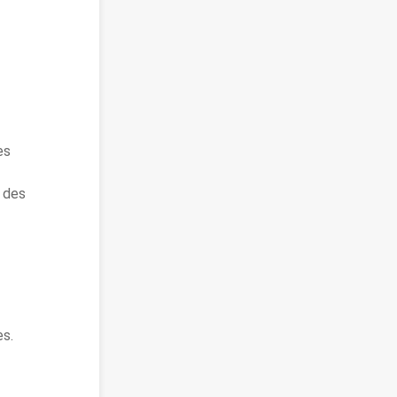
es
t des
es.