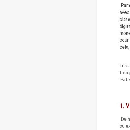
Pame
avec 
plate
digit
money
pour 
cela,
Les 
tromp
évite
1. 
De n
ou e