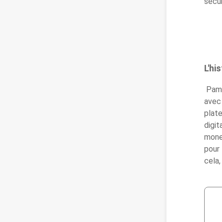
sécur
L'hi
Pame
avec 
plate
digit
money
pour 
cela,