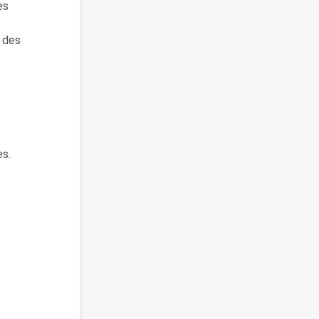
es
t des
es.