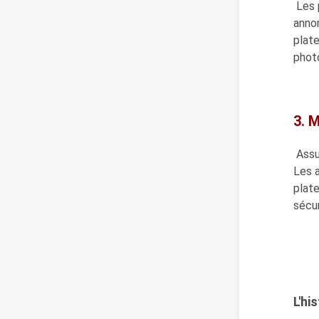
Les 
annon
plate
phot
3. 
Assu
Les a
plat
sécur
L'hi