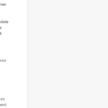
 mer
obile
ne
à
pour
tes
ment.