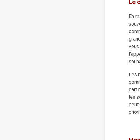
Le 
En m
souv
comm
grand
vous
l'app
souh
Les h
comm
carte
les s
peut 
priori
Flex