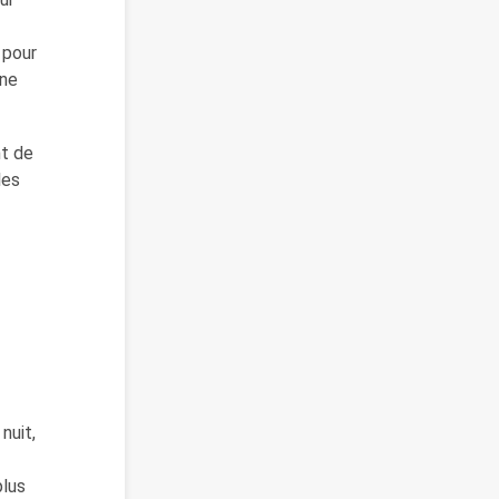
 pour
une
t de
les
nuit,
plus