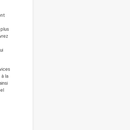
ent
 plus
vrez
ui
vices
 à la
insi
tel