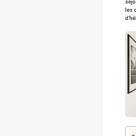
séjo
les 
d'h