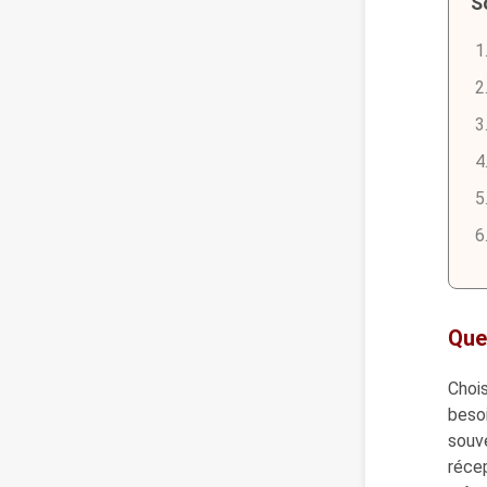
S
Que
Chois
besoi
souve
récep