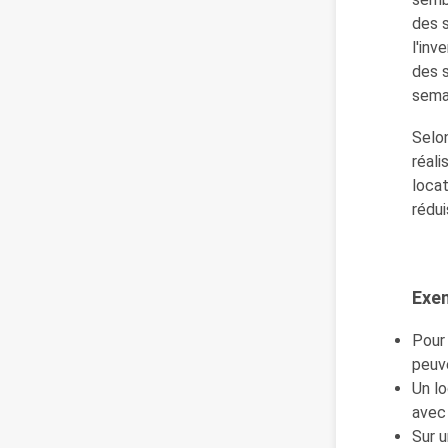
des 
l'inv
des s
semai
Selo
réali
locat
rédui
Exe
Pour 
peuve
Un lo
avec 
Sur u