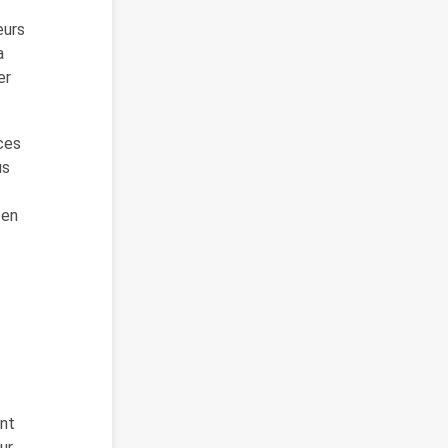
eurs
a
er
 ces
us
 en
ent
ur