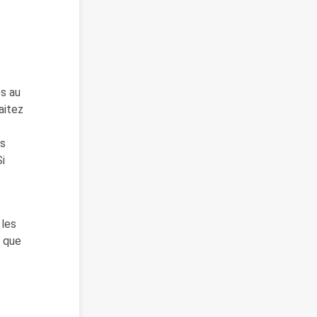
és au
aitez
ns
i
 les
s que