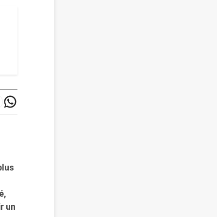
plus
é,
r un