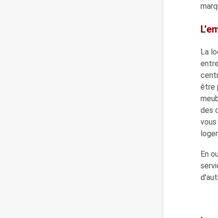
marq
L’e
La lo
entr
centr
être 
meubl
des q
vous 
logem
En ou
servi
d'aut