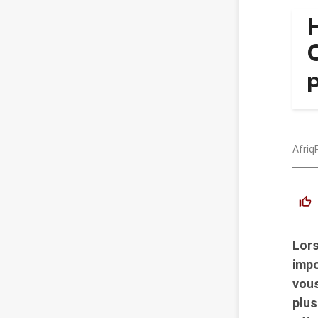
p
Afriq
Lors
impo
vous
plus