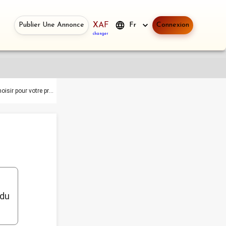
Publier Une Annonce
XAF
Fr
Connexion
changer
Hôtel ou logement meublé: Comment choisir pour votre prochain séjour ?
 du