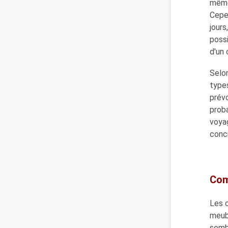
même
Cepen
jours
possi
d'un 
Selon
types
prév
proba
voyag
conci
Com
Les 
meubl
semb