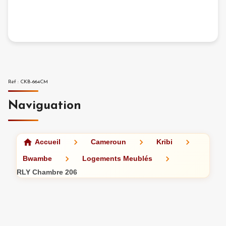
Réf
:
CKB-664CM
Naviguation
Accueil
Cameroun
Kribi
Bwambe
Logements Meublés
RLY Chambre 206