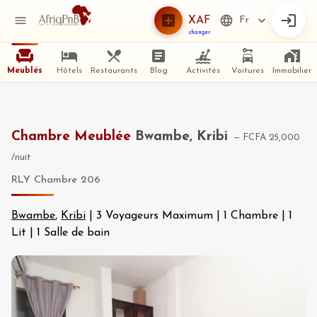
XAF
Fr
changer
Meublés
Hôtels
Restaurants
Blog
Activités
Voitures
Immobilier
Chambre Meublée
Bwambe, Kribi
—
FCFA 25,000
/nuit
RLY Chambre 206
Bwambe
,
Kribi
|
3 Voyageurs Maximum
|
1 Chambre
|
1
Lit
|
1 Salle de bain