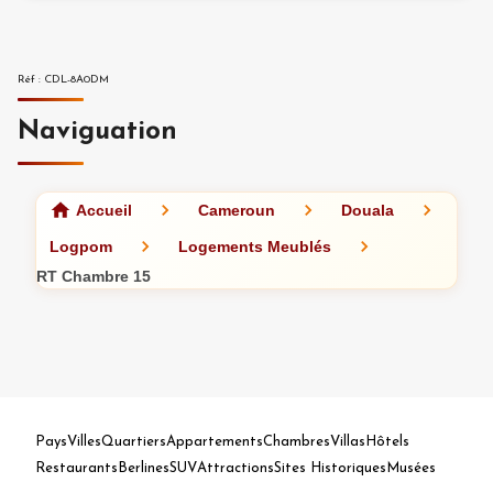
Réf
:
CDL-8A0DM
Naviguation
Accueil
Cameroun
Douala
Logpom
Logements Meublés
RT Chambre 15
Pays
Villes
Quartiers
Appartements
Chambres
Villas
Hôtels
Restaurants
Berlines
SUV
Attractions
Sites Historiques
Musées