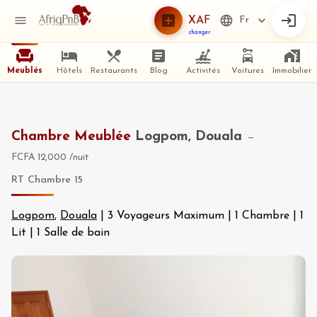
XAF
Fr
changer
Meublés
Hôtels
Restaurants
Blog
Activités
Voitures
Immobilier
Chambre Meublée
Logpom, Douala
—
FCFA 12,000
/nuit
RT Chambre 15
Logpom
,
Douala
|
3 Voyageurs Maximum
|
1 Chambre
|
1
Lit
|
1 Salle de bain