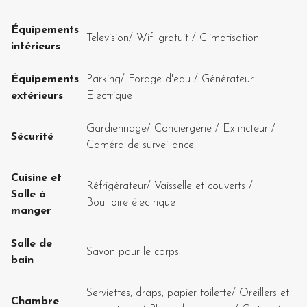
Équipements
Television
/
Wifi gratuit
/
Climatisation
intérieurs
Équipements
Parking
/
Forage d'eau
/
Générateur
extérieurs
Electrique
Gardiennage
/
Conciergerie
/
Extincteur
/
Sécurité
Caméra de surveillance
Cuisine et
Réfrigérateur
/
Vaisselle et couverts
/
Salle à
Bouilloire électrique
manger
Salle de
Savon pour le corps
bain
Serviettes, draps, papier toilette
/
Oreillers et
Chambre