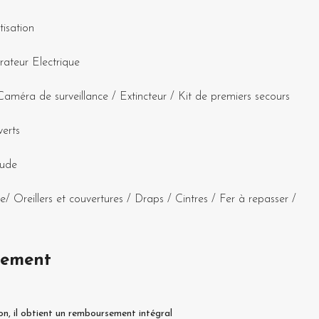
tisation
ateur Electrique
Caméra de surveillance
/
Extincteur
/
Kit de premiers secours
verts
ude
te
/
Oreillers et couvertures
/
Draps
/
Cintres
/
Fer à repasser
/
sement
on, il obtient un remboursement intégral