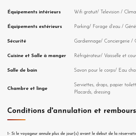
Équipements intérieurs
Wifi gratuit
/
Television
/
Clima
Équipements extérieurs
Parking
/
Forage d'eau
/
Génér
Sécurité
Gardiennage
/
Conciergerie
/
Cuisine et Salle à manger
Réfrigérateur
/
Vaisselle et cou
Salle de bain
Savon pour le corps
/
Eau cha
Serviettes, draps, papier toilet
Chambre et linge
Placards, dressing
Conditions d'annulation et rembour
1-
Si le voyageur annule plus de
jour(s) avant le debut de la réservati