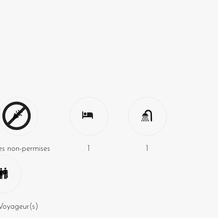
es non-permises
1
1
Voyageur(s)