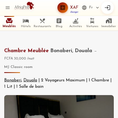
XAF
Fr
changer
Meublés
Hôtels
Restaurants
Blog
Activités
Voitures
Immobilier
Chambre Meublée
Bonaberi, Douala
—
FCFA 30,000
/nuit
MJ Classic room
Bonaberi
,
Douala
|
2 Voyageurs Maximum
|
1 Chambre
|
1 Lit
|
1 Salle de bain