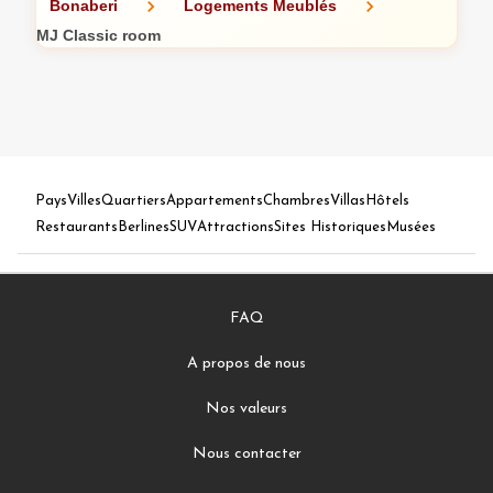
Bonaberi
Logements Meublés
MJ Classic room
Pays
Villes
Quartiers
Appartements
Chambres
Villas
Hôtels
Restaurants
Berlines
SUV
Attractions
Sites Historiques
Musées
FAQ
A propos de nous
Nos valeurs
Nous contacter