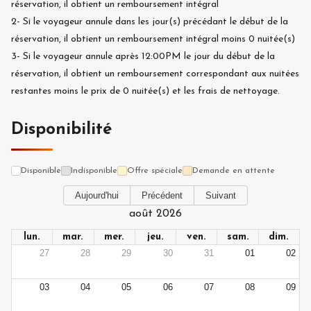
réservation, il obtient un remboursement intégral
2-
Si le voyageur annule dans les
jour(s) précédant le début de la
réservation, il obtient un remboursement intégral moins
0
nuitée(s)
3-
Si le voyageur annule après 12:00PM le jour du début de la
réservation, il obtient un remboursement correspondant aux nuitées
restantes moins le prix de
0
nuitée(s) et les frais de nettoyage.
Disponibilité
Disponible
Indisponible
Offre spéciale
Demande en attente
Aujourd'hui
Précédent
Suivant
août 2026
lun.
mar.
mer.
jeu.
ven.
sam.
dim.
27
28
29
30
31
01
02
03
04
05
06
07
08
09