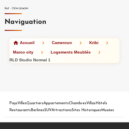
Réf
:
CKM-0040M
Naviguation
Accueil
Cameroun
Kribi
Marco city
Logements Meublés
RLD Studio Normal 1
Pays
Villes
Quartiers
Appartements
Chambres
Villas
Hôtels
Restaurants
Berlines
SUV
Attractions
Sites Historiques
Musées