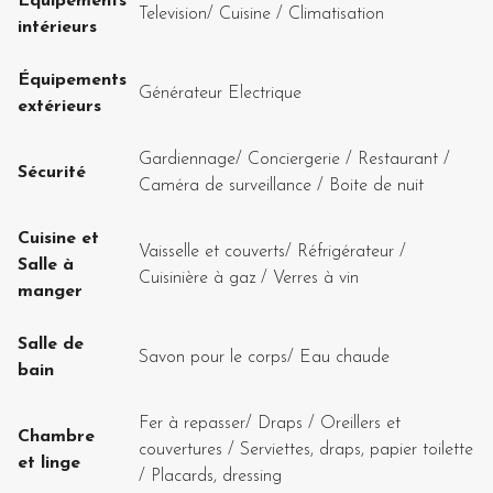
Équipements
Television
/
Cuisine
/
Climatisation
intérieurs
Équipements
Générateur Electrique
extérieurs
Gardiennage
/
Conciergerie
/
Restaurant
/
Sécurité
Caméra de surveillance
/
Boite de nuit
Cuisine et
Vaisselle et couverts
/
Réfrigérateur
/
Salle à
Cuisinière à gaz
/
Verres à vin
manger
Salle de
Savon pour le corps
/
Eau chaude
bain
Fer à repasser
/
Draps
/
Oreillers et
Chambre
couvertures
/
Serviettes, draps, papier toilette
et linge
/
Placards, dressing