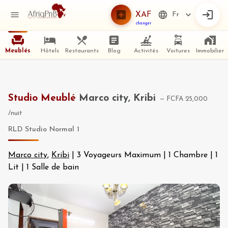
XAF
Fr
changer
Meublés
Hôtels
Restaurants
Blog
Activités
Voitures
Immobilier
Studio Meublé
Marco city, Kribi
—
FCFA 25,000
/nuit
RLD Studio Normal 1
Marco city
,
Kribi
|
3 Voyageurs Maximum
|
1 Chambre
|
1
Lit
|
1 Salle de bain