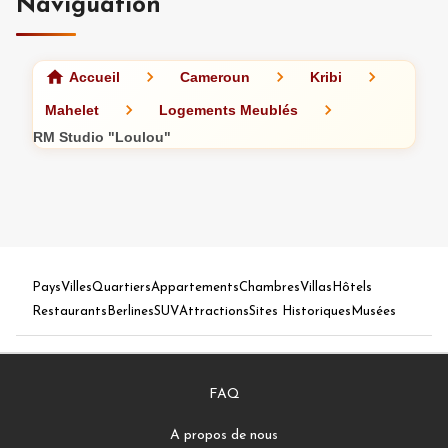
Naviguation
Accueil
Cameroun
Kribi
Mahelet
Logements Meublés
RM Studio "Loulou"
Pays
Villes
Quartiers
Appartements
Chambres
Villas
Hôtels
Restaurants
Berlines
SUV
Attractions
Sites Historiques
Musées
FAQ
A propos de nous