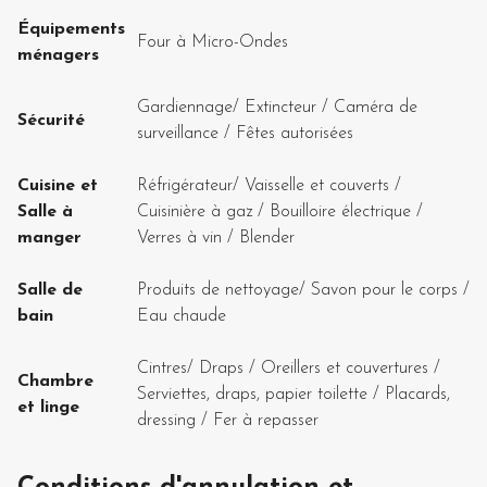
Équipements
Four à Micro-Ondes
ménagers
Gardiennage
/
Extincteur
/
Caméra de
Sécurité
surveillance
/
Fêtes autorisées
Cuisine et
Réfrigérateur
/
Vaisselle et couverts
/
Salle à
Cuisinière à gaz
/
Bouilloire électrique
/
manger
Verres à vin
/
Blender
Salle de
Produits de nettoyage
/
Savon pour le corps
/
bain
Eau chaude
Cintres
/
Draps
/
Oreillers et couvertures
/
Chambre
Serviettes, draps, papier toilette
/
Placards,
et linge
dressing
/
Fer à repasser