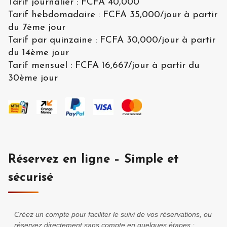
Tarif journalier
:
FCFA 40,000
Tarif hebdomadaire
:
FCFA 35,000
/
jour à partir
du 7ème jour
Tarif par quinzaine
:
FCFA 30,000
/
jour à partir
du 14ème jour
Tarif mensuel
:
FCFA 16,667
/
jour à partir du
30ème jour
Réservez en ligne – Simple et
sécurisé
Créez un compte pour faciliter le suivi de vos réservations, ou
réservez directement sans compte en quelques étapes :