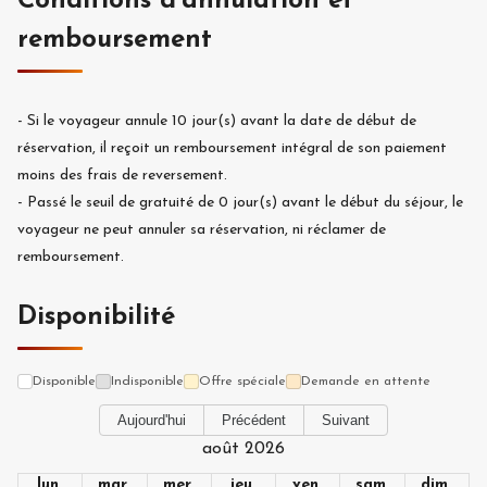
Conditions d'annulation et
remboursement
-
Si le voyageur annule
10
jour(s) avant la date de début de
réservation, il reçoit un remboursement intégral de son paiement
moins des frais de reversement.
-
Passé le seuil de gratuité de
0
jour(s) avant le début du séjour, le
voyageur ne peut annuler sa réservation, ni réclamer de
remboursement.
Disponibilité
Disponible
Indisponible
Offre spéciale
Demande en attente
Aujourd'hui
Précédent
Suivant
août 2026
lun.
mar.
mer.
jeu.
ven.
sam.
dim.