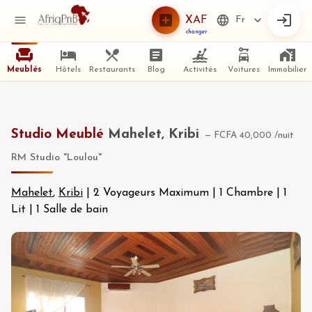
XAF
Fr
changer
Meublés
Hôtels
Restaurants
Blog
Activités
Voitures
Immobilier
Studio Meublé
Mahelet, Kribi
—
FCFA 40,000
/nuit
RM Studio "Loulou"
Mahelet
,
Kribi
|
2 Voyageurs Maximum
|
1 Chambre
|
1
Lit
|
1 Salle de bain