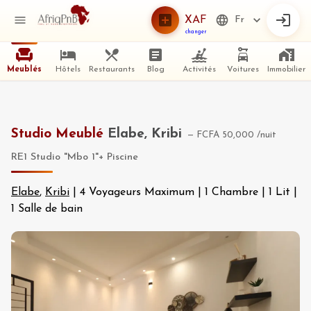
XAF
Fr
changer
Meublés
Hôtels
Restaurants
Blog
Activités
Voitures
Immobilier
Studio Meublé
Elabe, Kribi
—
FCFA 50,000
/nuit
RE1 Studio "Mbo 1"+ Piscine
Elabe
,
Kribi
|
4 Voyageurs Maximum
|
1 Chambre
|
1 Lit
|
1 Salle de bain