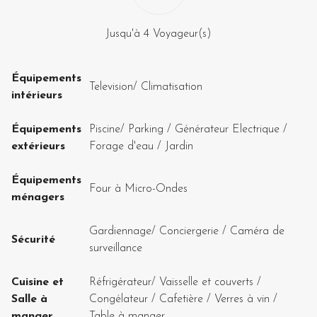
Jusqu'à
4
Voyageur(s)
Équipements
Television
/
Climatisation
intérieurs
Équipements
Piscine
/
Parking
/
Générateur Electrique
/
extérieurs
Forage d'eau
/
Jardin
Équipements
Four à Micro-Ondes
ménagers
Gardiennage
/
Conciergerie
/
Caméra de
Sécurité
surveillance
Cuisine et
Réfrigérateur
/
Vaisselle et couverts
/
Salle à
Congélateur
/
Cafetière
/
Verres à vin
/
manger
Table à manger