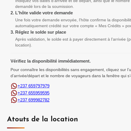
Indiquez vos dates d'arrivée et de départ, ainsi que le nombre
demandé lors de la soumission.
2.
L'hôte valide votre demande
Une fois votre demande envoyée, l'hôte confirme la disponibili
automatiquement crédité sur votre compte « Mes Crédits » pou
3.
Réglez le solde sur place
Après validation, le solde est à payer directement à l'arrivée 
location).
Vérifiez la disponibilité immédiatement.
Pour connaître les disponibilités sans engagement, cliquez sur l
d’arrivée/départ et le nombre de voyageurs dans la fenêtre qui s’
+237 659797979
+237 655959595
+237 699982782
Atouts de la location