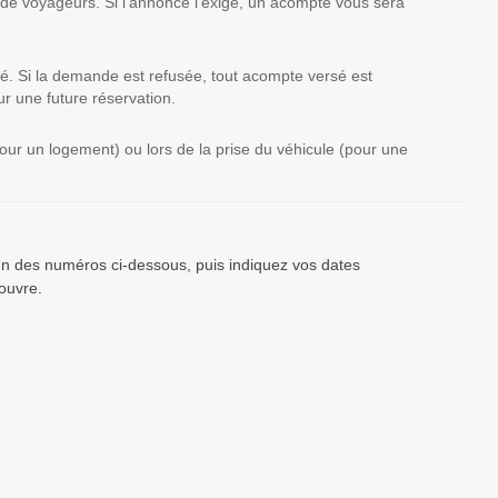
 de voyageurs. Si l'annonce l'exige, un acompte vous sera
té. Si la demande est refusée, tout acompte versé est
r une future réservation.
(pour un logement) ou lors de la prise du véhicule (pour une
’un des numéros ci-dessous, puis indiquez vos dates
ouvre.