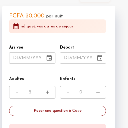
FCFA 20,000
par nuit
Indiquez vos dates de séjour
Arrivée
Départ
DD
/
MM
/
YYYY
DD
/
MM
/
YYYY
Adultes
Enfants
-
+
-
+
Poser une question à Cave