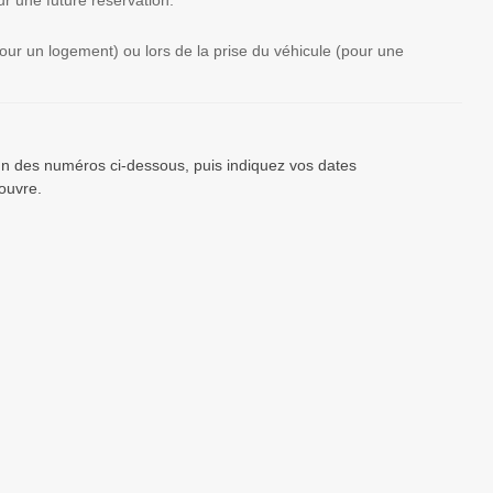
r une future réservation.
(pour un logement) ou lors de la prise du véhicule (pour une
’un des numéros ci-dessous, puis indiquez vos dates
ouvre.