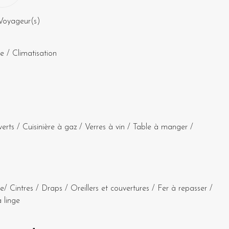
Voyageur(s)
ne
/
Climatisation
verts
/
Cuisinière à gaz
/
Verres à vin
/
Table à manger
/
te
/
Cintres
/
Draps
/
Oreillers et couvertures
/
Fer à repasser
/
 linge