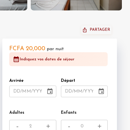
PARTAGER
FCFA 20,000
par nuit
Indiquez vos dates de séjour
Arrivée
Départ
DD
/
MM
/
YYYY
DD
/
MM
/
YYYY
Adultes
Enfants
-
+
-
+