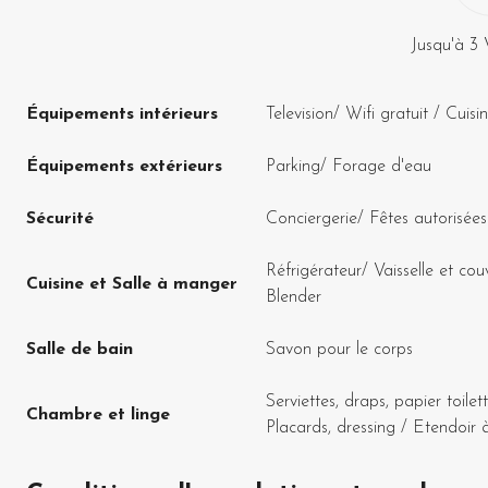
Jusqu'à
3
Équipements intérieurs
Television
/
Wifi gratuit
/
Cuisi
Équipements extérieurs
Parking
/
Forage d'eau
Sécurité
Conciergerie
/
Fêtes autorisées
Réfrigérateur
/
Vaisselle et cou
Cuisine et Salle à manger
Blender
Salle de bain
Savon pour le corps
Serviettes, draps, papier toilet
Chambre et linge
Placards, dressing
/
Etendoir à