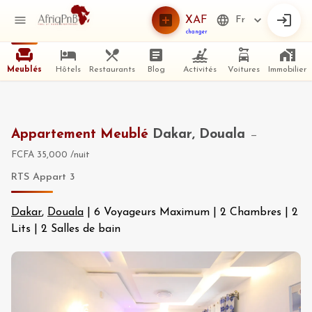
XAF
Fr
changer
Meublés
Hôtels
Restaurants
Blog
Activités
Voitures
Immobilier
Appartement Meublé
Dakar, Douala
—
FCFA 35,000
/nuit
RTS Appart 3
Dakar
,
Douala
|
6 Voyageurs Maximum
|
2 Chambres
|
2
Lits
|
2 Salles de bain