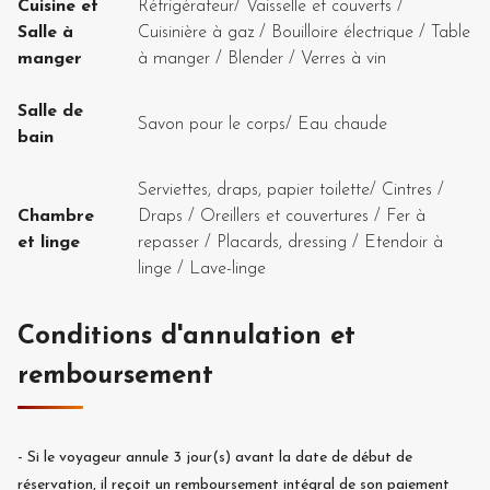
Cuisine et
Réfrigérateur
/
Vaisselle et couverts
/
Salle à
Cuisinière à gaz
/
Bouilloire électrique
/
Table
manger
à manger
/
Blender
/
Verres à vin
Salle de
Savon pour le corps
/
Eau chaude
bain
Serviettes, draps, papier toilette
/
Cintres
/
Chambre
Draps
/
Oreillers et couvertures
/
Fer à
et linge
repasser
/
Placards, dressing
/
Etendoir à
linge
/
Lave-linge
Conditions d'annulation et
remboursement
-
Si le voyageur annule
3
jour(s) avant la date de début de
réservation, il reçoit un remboursement intégral de son paiement