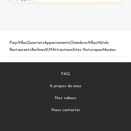
Pays
Villes
Quartiers
Appartements
Chambres
Villas
Hôtels
Restaurants
Berlines
SUV
Attractions
Sites Historiques
Musées
FAQ
A propos de nous
Nos valeurs
Nous contacter