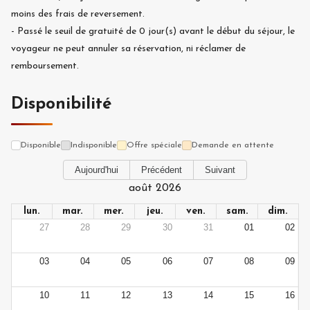
moins des frais de reversement.
-
Passé le seuil de gratuité de
0
jour(s) avant le début du séjour, le
voyageur ne peut annuler sa réservation, ni réclamer de
remboursement.
Disponibilité
Disponible
Indisponible
Offre spéciale
Demande en attente
Aujourd'hui
Précédent
Suivant
août 2026
lun.
mar.
mer.
jeu.
ven.
sam.
dim.
27
28
29
30
31
01
02
03
04
05
06
07
08
09
10
11
12
13
14
15
16