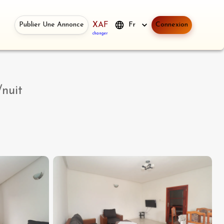
Publier Une Annonce
XAF
Fr
Connexion
changer
/nuit