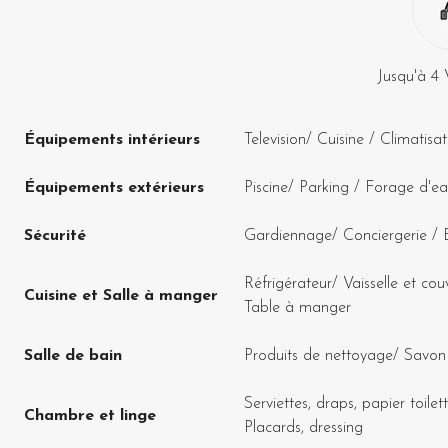
Jusqu'à
4
Équipements intérieurs
Television
/
Cuisine
/
Climatisat
Équipements extérieurs
Piscine
/
Parking
/
Forage d'e
Sécurité
Gardiennage
/
Conciergerie
/
Réfrigérateur
/
Vaisselle et cou
Cuisine et Salle à manger
Table à manger
Salle de bain
Produits de nettoyage
/
Savon 
Serviettes, draps, papier toilet
Chambre et linge
Placards, dressing