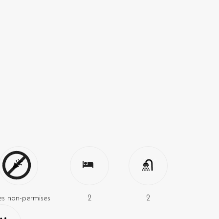
es non-permises
2
2