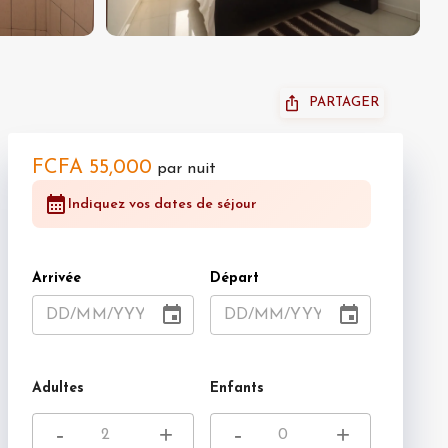
PARTAGER
FCFA 55,000
par nuit
Indiquez vos dates de séjour
Arrivée
Départ
DD
/
MM
/
YYYY
DD
/
MM
/
YYYY
Adultes
Enfants
-
+
-
+