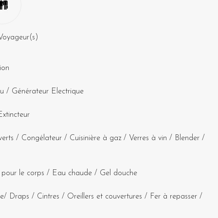
Voyageur(s)
ion
au
/
Générateur Electrique
Extincteur
verts
/
Congélateur
/
Cuisinière à gaz
/
Verres à vin
/
Blender
/
pour le corps
/
Eau chaude
/
Gel douche
te
/
Draps
/
Cintres
/
Oreillers et couvertures
/
Fer à repasser
/