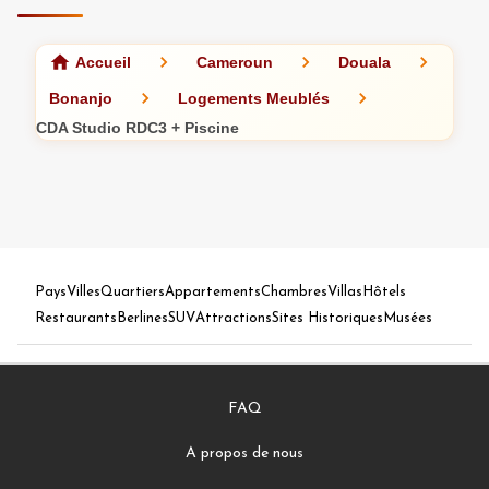
Accueil
Cameroun
Douala
Bonanjo
Logements Meublés
CDA Studio RDC3 + Piscine
Pays
Villes
Quartiers
Appartements
Chambres
Villas
Hôtels
Restaurants
Berlines
SUV
Attractions
Sites Historiques
Musées
FAQ
A propos de nous