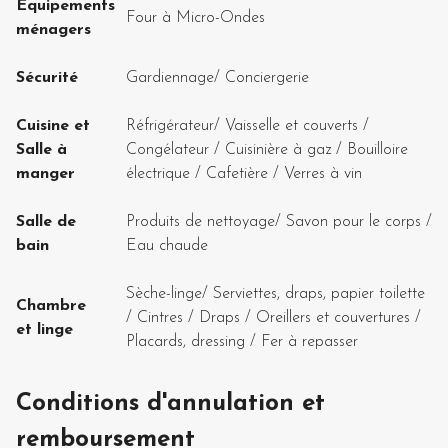
Équipements
Four à Micro-Ondes
ménagers
Sécurité
Gardiennage
/
Conciergerie
Cuisine et
Réfrigérateur
/
Vaisselle et couverts
/
Salle à
Congélateur
/
Cuisinière à gaz
/
Bouilloire
manger
électrique
/
Cafetière
/
Verres à vin
Salle de
Produits de nettoyage
/
Savon pour le corps
/
bain
Eau chaude
Sèche-linge
/
Serviettes, draps, papier toilette
Chambre
/
Cintres
/
Draps
/
Oreillers et couvertures
/
et linge
Placards, dressing
/
Fer à repasser
Conditions d'annulation et
remboursement