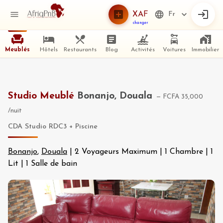
XAF
Fr
changer
Meublés
Hôtels
Restaurants
Blog
Activités
Voitures
Immobilier
Studio Meublé
Bonanjo, Douala
—
FCFA 35,000
/nuit
CDA Studio RDC3 + Piscine
Bonanjo
,
Douala
|
2 Voyageurs Maximum
|
1 Chambre
|
1
Lit
|
1 Salle de bain