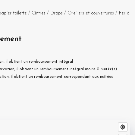
papier toilette
/
Cintres
/
Draps
/
Oreillers et couvertures
/
Fer à
sement
on, il obtient un remboursement intégral
ervation, il obtient un remboursement intégral moins
0
nuitée(s)
ation, il obtient un remboursement correspondant aux nuitées