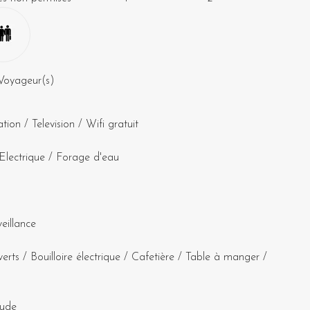
Voyageur(s)
ation
/
Television
/
Wifi gratuit
Electrique
/
Forage d'eau
eillance
verts
/
Bouilloire électrique
/
Cafetière
/
Table à manger
/
ude