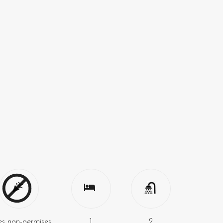
es non-permises
1
2