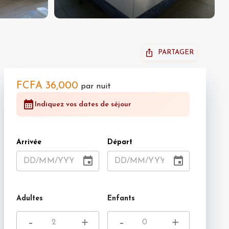
PARTAGER
FCFA 36,000
par nuit
Indiquez vos dates de séjour
Arrivée
Départ
DD
/
MM
/
YYYY
DD
/
MM
/
YYYY
Adultes
Enfants
-
+
-
+