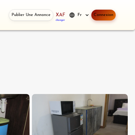
Publier Une Annonce
XAF
Fr
Connexion
changer