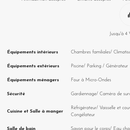
Jusqu'à
4
Équipements intérieurs
Chambres familiales
/
Climatis
Équipements extérieurs
Piscine
/
Parking
/
Générateur 
Équipements ménagers
Four à Micro-Ondes
Sécurité
Gardiennage
/
Caméra de surv
Réfrigérateur
/
Vaisselle et cou
Cuisine et Salle à manger
Congélateur
Salle de bain
Savon pour le corps
/
Eau cha