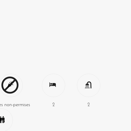
es non-permises
2
2