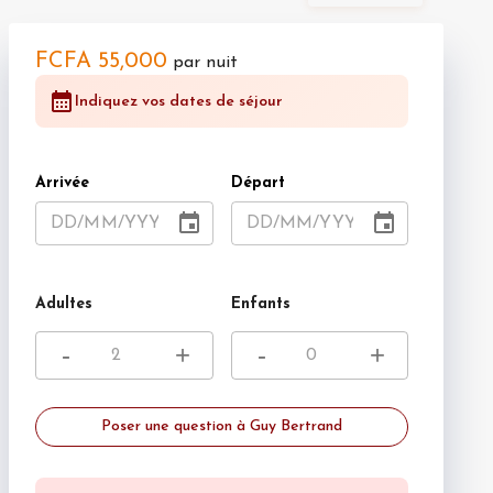
FCFA 55,000
par nuit
Indiquez vos dates de séjour
Arrivée
Départ
DD
/
MM
/
YYYY
DD
/
MM
/
YYYY
Adultes
Enfants
-
+
-
+
Poser une question à Guy Bertrand