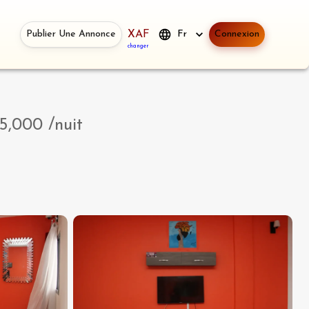
Publier Une Annonce
XAF
Fr
Connexion
changer
5,000
/nuit