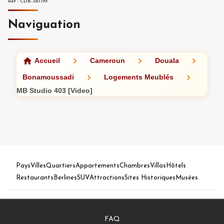
Réf
:
CDB-3877M
Naviguation
Accueil
Cameroun
Douala
Bonamoussadi
Logements Meublés
MB Studio 403 [Video]
Pays
Villes
Quartiers
Appartements
Chambres
Villas
Hôtels
Restaurants
Berlines
SUV
Attractions
Sites Historiques
Musées
FAQ