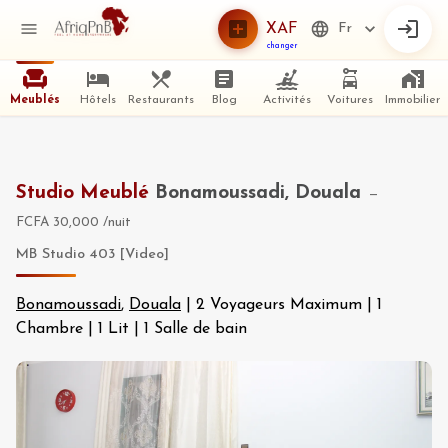
XAF
Fr
changer
Meublés
Hôtels
Restaurants
Blog
Activités
Voitures
Immobilier
Studio Meublé
Bonamoussadi, Douala
—
FCFA 30,000
/nuit
MB Studio 403 [Video]
Bonamoussadi
,
Douala
|
2 Voyageurs Maximum
|
1
Chambre
|
1 Lit
|
1 Salle de bain