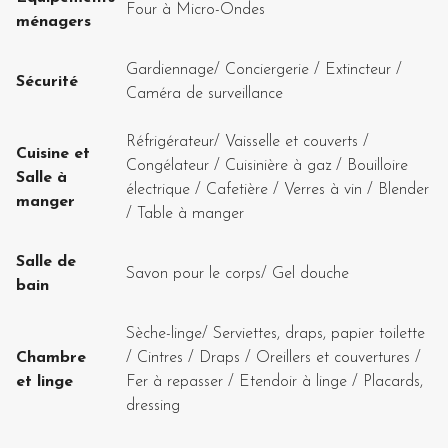
Four à Micro-Ondes
ménagers
Gardiennage
/
Conciergerie
/
Extincteur
/
Sécurité
Caméra de surveillance
Réfrigérateur
/
Vaisselle et couverts
/
Cuisine et
Congélateur
/
Cuisinière à gaz
/
Bouilloire
Salle à
électrique
/
Cafetière
/
Verres à vin
/
Blender
manger
/
Table à manger
Salle de
Savon pour le corps
/
Gel douche
bain
Sèche-linge
/
Serviettes, draps, papier toilette
Chambre
/
Cintres
/
Draps
/
Oreillers et couvertures
/
et linge
Fer à repasser
/
Etendoir à linge
/
Placards,
dressing