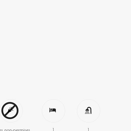
es non-permises
1
1