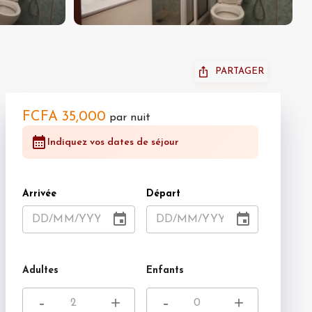
PARTAGER
FCFA 35,000
par nuit
Indiquez vos dates de séjour
Arrivée
Départ
DD
/
MM
/
YYYY
DD
/
MM
/
YYYY
Adultes
Enfants
-
+
-
+