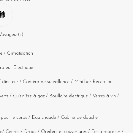
Voyageur(s)
ne
/
Climatisation
ateur Electrique
Extincteur
/
Caméra de surveillance
/
Mini-bar Reception
verts
/
Cuisinière à gaz
/
Bouilloire électrique
/
Verres à vin
/
pour le corps
/
Eau chaude
/
Cabine de douche
te
/
Cintres
/
Draps
/
Oreillers et couvertures
/
Fer à repasser
/