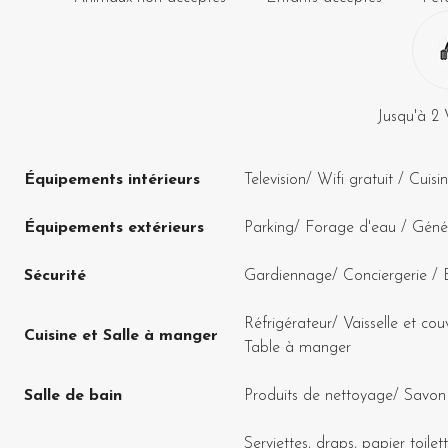
Jusqu'à
2
Équipements intérieurs
Television
/
Wifi gratuit
/
Cuisi
Équipements extérieurs
Parking
/
Forage d'eau
/
Génér
Sécurité
Gardiennage
/
Conciergerie
/
Réfrigérateur
/
Vaisselle et cou
Cuisine et Salle à manger
Table à manger
Salle de bain
Produits de nettoyage
/
Savon 
Serviettes, draps, papier toilet