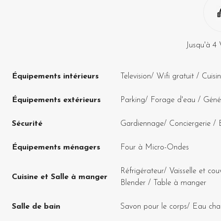
Jusqu'à
4
Équipements intérieurs
Television
/
Wifi gratuit
/
Cuisi
Équipements extérieurs
Parking
/
Forage d'eau
/
Génér
Sécurité
Gardiennage
/
Conciergerie
/
Équipements ménagers
Four à Micro-Ondes
Réfrigérateur
/
Vaisselle et cou
Cuisine et Salle à manger
Blender
/
Table à manger
Salle de bain
Savon pour le corps
/
Eau cha