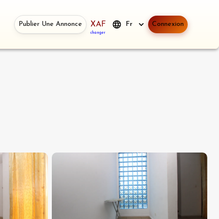
Publier Une Annonce
XAF
Fr
Connexion
changer