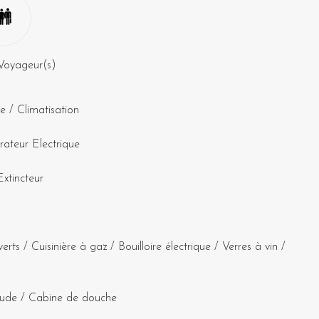
Voyageur(s)
ne
/
Climatisation
ateur Electrique
Extincteur
verts
/
Cuisinière à gaz
/
Bouilloire électrique
/
Verres à vin
/
ude
/
Cabine de douche