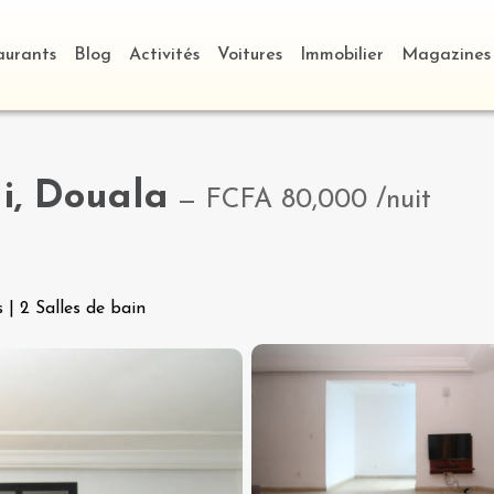
aurants
Blog
Activités
Voitures
Immobilier
Magazines
i, Douala
—
FCFA 80,000
/nuit
s
|
2 Salles de bain