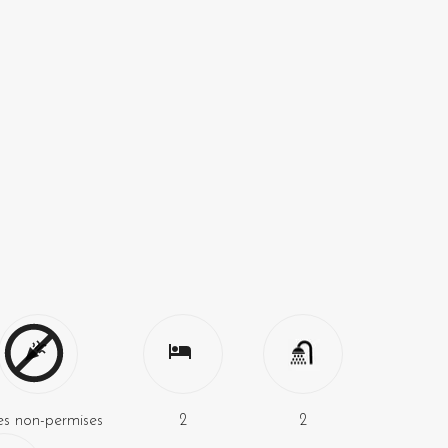
es non-permises
2
2