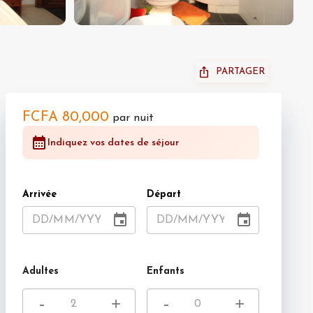
PARTAGER
FCFA 80,000
par nuit
Indiquez vos dates de séjour
Arrivée
Départ
DD
/
MM
/
YYYY
DD
/
MM
/
YYYY
Adultes
Enfants
-
+
-
+